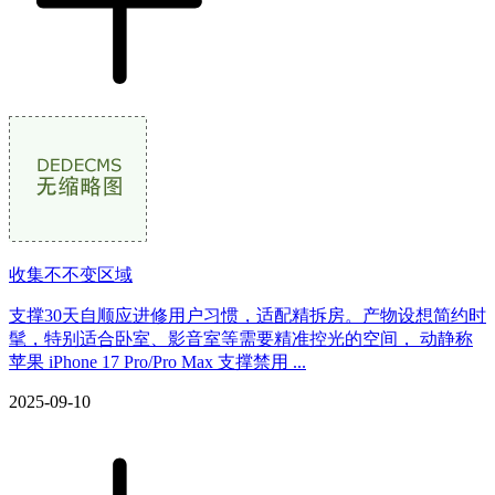
收集不不变区域
支撑30天自顺应进修用户习惯，适配精拆房。产物设想简约时
髦，特别适合卧室、影音室等需要精准控光的空间， 动静称
苹果 iPhone 17 Pro/Pro Max 支撑禁用 ...
2025-09-10