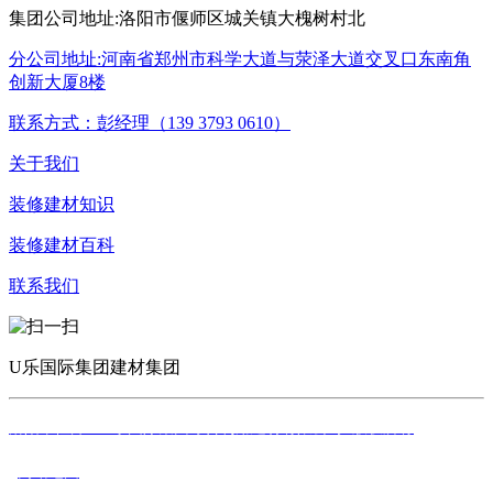
集团公司地址:洛阳市偃师区城关镇大槐树村北
分公司地址:河南省郑州市科学大道与荥泽大道交叉口东南角
创新大厦8楼
联系方式：彭经理（139 3793 0610）
关于我们
装修建材知识
装修建材百科
联系我们
U乐国际集团建材集团
洛阳市偃师区U乐国际集团综合利用建材有限公司 版权所有
网站地图