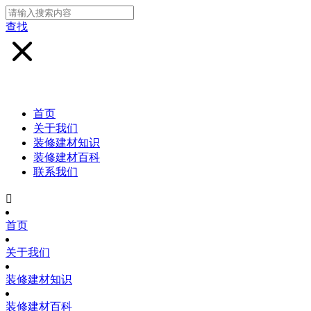
查找
首页
关于我们
装修建材知识
装修建材百科
联系我们

首页
关于我们
装修建材知识
装修建材百科