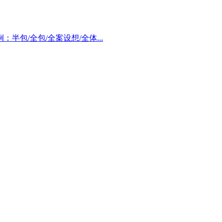
/全包/全案设想/全体...