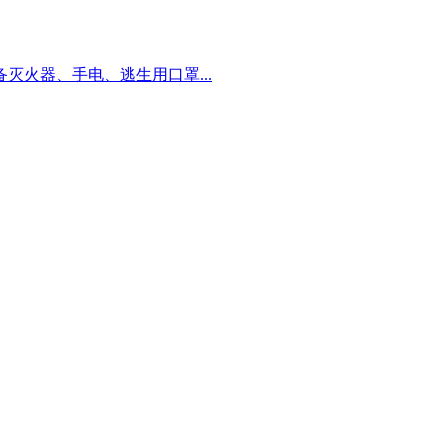
火器、手电、逃生用口罩...