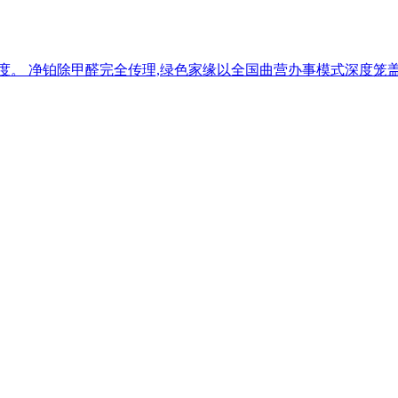
。 净铂除甲醛完全传理,绿色家缘以全国曲营办事模式深度笼盖国内