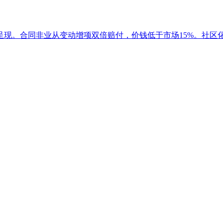
现。合同非业从变动增项双倍赔付，价钱低于市场15%。社区化办