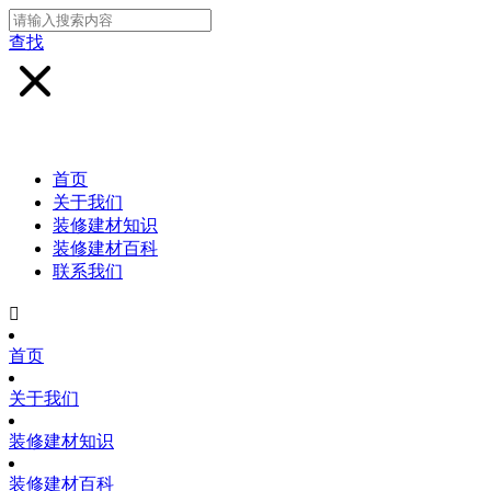
查找
首页
关于我们
装修建材知识
装修建材百科
联系我们

首页
关于我们
装修建材知识
装修建材百科