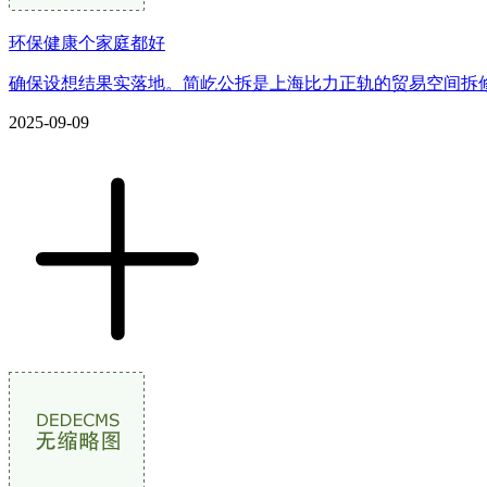
环保健康个家庭都好
确保设想结果实落地。简屹公拆是上海比力正轨的贸易空间拆修公
2025-09-09