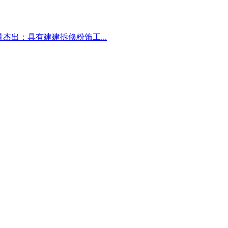
出：具有建建拆修粉饰工...