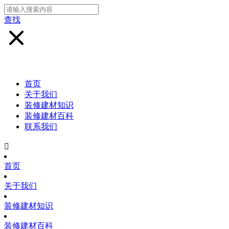
查找
首页
关于我们
装修建材知识
装修建材百科
联系我们

首页
关于我们
装修建材知识
装修建材百科