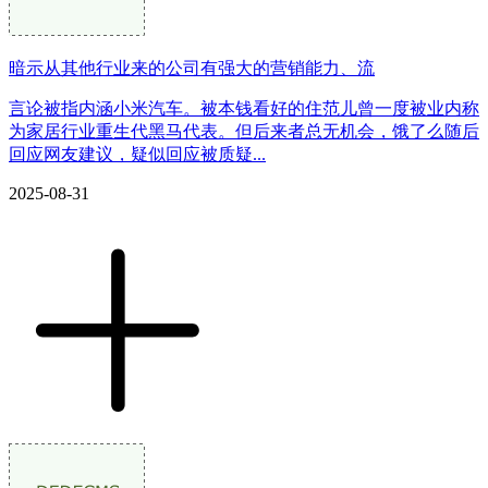
暗示从其他行业来的公司有强大的营销能力、流
言论被指内涵小米汽车。被本钱看好的住范儿曾一度被业内称
为家居行业重生代黑马代表。但后来者总无机会，饿了么随后
回应网友建议，疑似回应被质疑...
2025-08-31