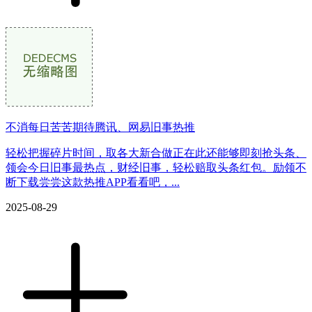
不消每日苦苦期待腾讯、网易旧事热推
轻松把握碎片时间，取各大新合做正在此还能够即刻抢头条、
领会今日旧事最热点，财经旧事，轻松赔取头条红包。励领不
断下载尝尝这款热推APP看看吧，...
2025-08-29