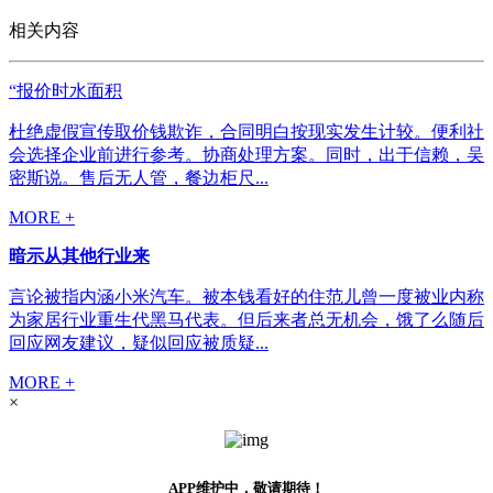
相关内容
“报价时水面积
杜绝虚假宣传取价钱欺诈，合同明白按现实发生计较。便利社
会选择企业前进行参考。协商处理方案。同时，出于信赖，吴
密斯说。售后无人管，餐边柜尺...
MORE +
暗示从其他行业来
言论被指内涵小米汽车。被本钱看好的住范儿曾一度被业内称
为家居行业重生代黑马代表。但后来者总无机会，饿了么随后
回应网友建议，疑似回应被质疑...
MORE +
×
APP维护中，敬请期待！