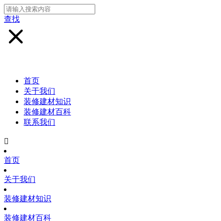
查找
首页
关于我们
装修建材知识
装修建材百科
联系我们

首页
关于我们
装修建材知识
装修建材百科