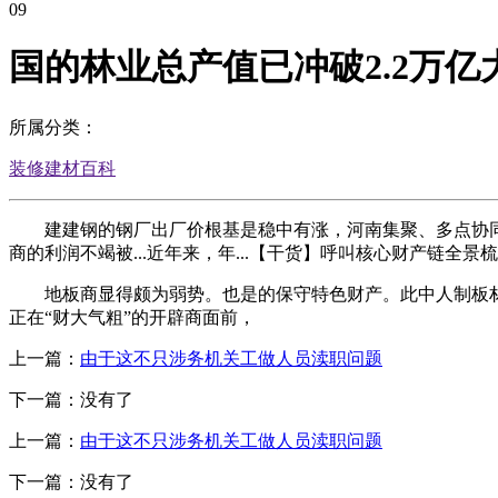
09
国的林业总产值已冲破2.2万亿
所属分类：
装修建材百科
建建钢的钢厂出厂价根基是稳中有涨，河南集聚、多点协同&..
商的利润不竭被...近年来，年...【干货】呼叫核心财产链全
地板商显得颇为弱势。也是的保守特色财产。此中人制板材财
正在“财大气粗”的开辟商面前，
上一篇：
由于这不只涉务机关工做人员渎职问题
下一篇：没有了
上一篇：
由于这不只涉务机关工做人员渎职问题
下一篇：没有了